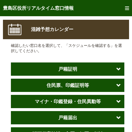
トップページへ
豊島区役所リアルタイム窓口情報
ご利用方法
混雑予想カレンダー
事前予約
確認したい窓口名を選択して、「スケジュールを確認する」を選
予約状況確認
択してください。
リアルタイム
窓口混雑状況
戸籍証明
リアルタイム
交付状況確認
住民票、印鑑証明等
メール通知登録
混雑予想カレンダー
マイナ・印鑑登録・住民異動等
戸籍届出