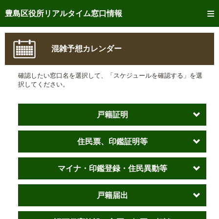
トップページへ
豊島区役所リアルタイム窓口情報
ご利用方法
混雑予想カレンダー
事前予約
確認したい窓口名を選択して、「スケジュールを確認する」を選
予約状況確認
択してください。
リアルタイム
窓口混雑状況
戸籍証明
リアルタイム
交付状況確認
住民票、印鑑証明等
メール通知登録
混雑予想カレンダー
マイナ・印鑑登録・住民異動等
戸籍届出