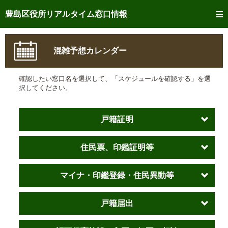
トップページへ
豊島区役所リアルタイム窓口情報
ご利用方法
混雑予想カレンダー
事前予約
確認したい窓口名を選択して、「スケジュールを確認する」を選
予約状況確認
択してください。
リアルタイム
窓口混雑状況
戸籍証明
リアルタイム
交付状況確認
住民票、印鑑証明等
メール通知登録
混雑予想カレンダー
マイナ・印鑑登録・住民異動等
戸籍届出