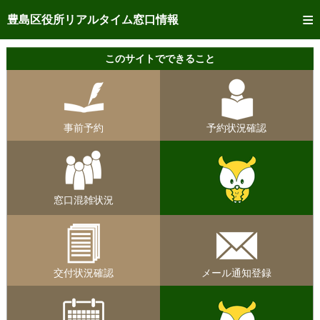
トップページへ
豊島区役所リアルタイム窓口情報
ご利用方法
このサイトでできること
事前予約
予約状況確認
事前予約
予約状況確認
リアルタイム
窓口混雑状況
リアルタイム
交付状況確認
窓口混雑状況
メール通知登録
混雑予想カレンダー
交付状況確認
メール通知登録