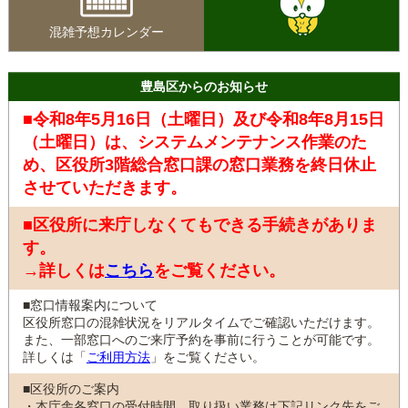
混雑予想カレンダー
豊島区からのお知らせ
■令和8年5月16日（土曜日）及び令和8年8月15日
（土曜日）は、システムメンテナンス作業のた
め、区役所3階総合窓口課の窓口業務を終日休止
させていただきます。
■区役所に来庁しなくてもできる手続きがありま
す。
→詳しくは
こちら
をご覧ください。
■窓口情報案内について
区役所窓口の混雑状況をリアルタイムでご確認いただけます。
また、一部窓口へのご来庁予約を事前に行うことが可能です。
詳しくは「
ご利用方法
」をご覧ください。
■区役所のご案内
・本庁舎各窓口の受付時間、取り扱い業務は下記リンク先をご