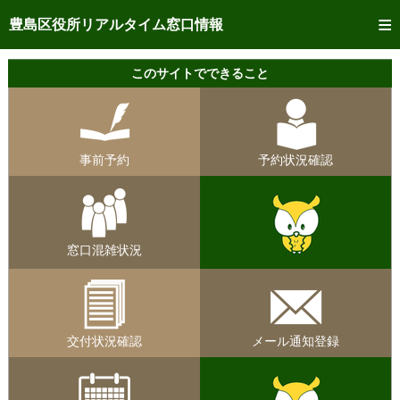
トップページへ
豊島区役所リアルタイム窓口情報
ご利用方法
このサイトでできること
事前予約
予約状況確認
事前予約
予約状況確認
リアルタイム
窓口混雑状況
リアルタイム
交付状況確認
窓口混雑状況
メール通知登録
混雑予想カレンダー
交付状況確認
メール通知登録