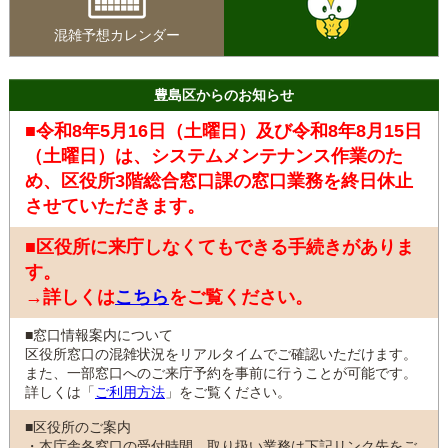
混雑予想カレンダー
豊島区からのお知らせ
■令和8年5月16日（土曜日）及び令和8年8月15日
（土曜日）は、システムメンテナンス作業のた
め、区役所3階総合窓口課の窓口業務を終日休止
させていただきます。
■区役所に来庁しなくてもできる手続きがありま
す。
→詳しくは
こちら
をご覧ください。
■窓口情報案内について
区役所窓口の混雑状況をリアルタイムでご確認いただけます。
また、一部窓口へのご来庁予約を事前に行うことが可能です。
詳しくは「
ご利用方法
」をご覧ください。
■区役所のご案内
・本庁舎各窓口の受付時間、取り扱い業務は下記リンク先をご