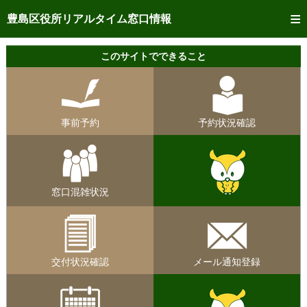
トップページへ
豊島区役所リアルタイム窓口情報
ご利用方法
このサイトでできること
事前予約
予約状況確認
事前予約
予約状況確認
リアルタイム
窓口混雑状況
リアルタイム
交付状況確認
窓口混雑状況
メール通知登録
混雑予想カレンダー
交付状況確認
メール通知登録