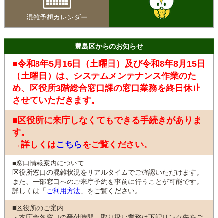
混雑予想カレンダー
豊島区からのお知らせ
■令和8年5月16日（土曜日）及び令和8年8月15日
（土曜日）は、システムメンテナンス作業のた
め、区役所3階総合窓口課の窓口業務を終日休止
させていただきます。
■区役所に来庁しなくてもできる手続きがありま
す。
→詳しくは
こちら
をご覧ください。
■窓口情報案内について
区役所窓口の混雑状況をリアルタイムでご確認いただけます。
また、一部窓口へのご来庁予約を事前に行うことが可能です。
詳しくは「
ご利用方法
」をご覧ください。
■区役所のご案内
・本庁舎各窓口の受付時間、取り扱い業務は下記リンク先をご