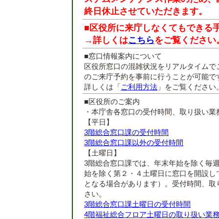
終日休止させていただきます。
■区役所に来庁しなくてもできる
→詳しくは
こちら
をご覧ください
■窓口情報案内について
区役所窓口の混雑状況をリアルタイムで
のご来庁予約を事前に行うことが可能で
詳しくは「
ご利用方法
」をご覧ください
■区役所のご案内
・本庁舎各窓口の受付時間、取り扱い業
【平日】
3階総合窓口課の受付時間
3階総合窓口課以外の受付時間
【土曜日】
3階総合窓口課では、年末年始を除く毎
始を除く第２・４土曜日に窓口を開設し
となる場合があります）。受付時間、取
さい。
3階総合窓口課土曜日の受付時間
4階福祉総合フロア土曜日の取り扱い業