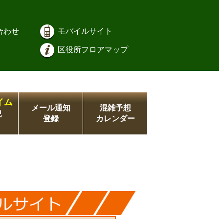
合わせ
モバイルサイト
区役所フロアマップ
イム
メール通知
混雑予想
況
登録
カレンダー