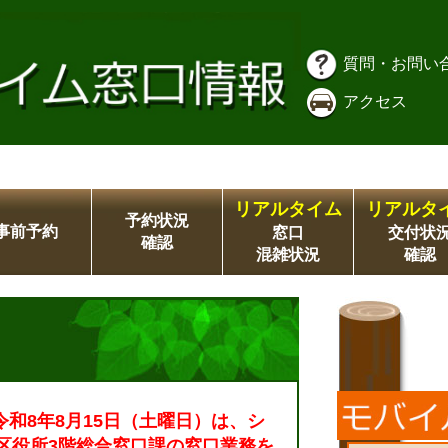
質問・お問い
アクセス
リアルタイム
リアルタ
予約状況
事前予約
窓口
交付状
確認
混雑状況
確認
令和8年8月15日（土曜日）は、シ
区役所3階総合窓口課の窓口業務を