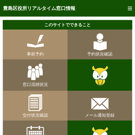
トップページへ
豊島区役所リアルタイム窓口情報
ご利用方法
このサイトでできること
事前予約
予約状況確認
事前予約
予約状況確認
リアルタイム
窓口混雑状況
リアルタイム
交付状況確認
窓口混雑状況
メール通知登録
混雑予想カレンダー
交付状況確認
メール通知登録