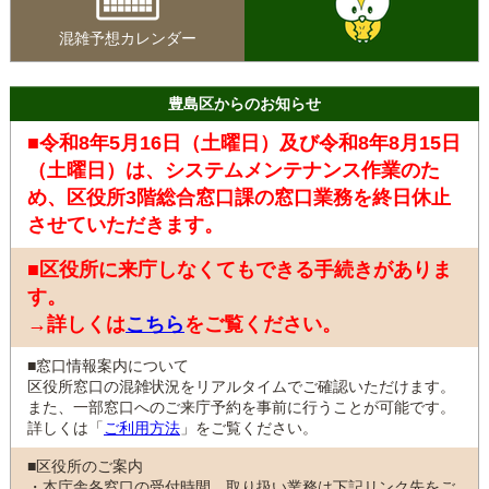
混雑予想カレンダー
豊島区からのお知らせ
■令和8年5月16日（土曜日）及び令和8年8月15日
（土曜日）は、システムメンテナンス作業のた
め、区役所3階総合窓口課の窓口業務を終日休止
させていただきます。
■区役所に来庁しなくてもできる手続きがありま
す。
→詳しくは
こちら
をご覧ください。
■窓口情報案内について
区役所窓口の混雑状況をリアルタイムでご確認いただけます。
また、一部窓口へのご来庁予約を事前に行うことが可能です。
詳しくは「
ご利用方法
」をご覧ください。
■区役所のご案内
・本庁舎各窓口の受付時間、取り扱い業務は下記リンク先をご