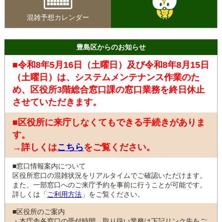
混雑予想カレンダー
豊島区からのお知らせ
■令和8年5月16日（土曜日）及び令和8年8月15日
（土曜日）は、システムメンテナンス作業のた
め、区役所3階総合窓口課の窓口業務を終日休止
させていただきます。
■区役所に来庁しなくてもできる手続きがありま
す。
→詳しくは
こちら
をご覧ください。
■窓口情報案内について
区役所窓口の混雑状況をリアルタイムでご確認いただけます。
また、一部窓口へのご来庁予約を事前に行うことが可能です。
詳しくは「
ご利用方法
」をご覧ください。
■区役所のご案内
・本庁舎各窓口の受付時間、取り扱い業務は下記リンク先をご