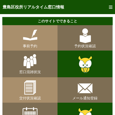
トップページへ
豊島区役所リアルタイム窓口情報
ご利用方法
このサイトでできること
事前予約
予約状況確認
事前予約
予約状況確認
リアルタイム
窓口混雑状況
リアルタイム
交付状況確認
窓口混雑状況
メール通知登録
混雑予想カレンダー
交付状況確認
メール通知登録