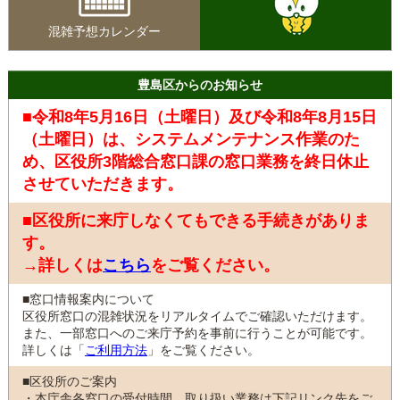
混雑予想カレンダー
豊島区からのお知らせ
■令和8年5月16日（土曜日）及び令和8年8月15日
（土曜日）は、システムメンテナンス作業のた
め、区役所3階総合窓口課の窓口業務を終日休止
させていただきます。
■区役所に来庁しなくてもできる手続きがありま
す。
→詳しくは
こちら
をご覧ください。
■窓口情報案内について
区役所窓口の混雑状況をリアルタイムでご確認いただけます。
また、一部窓口へのご来庁予約を事前に行うことが可能です。
詳しくは「
ご利用方法
」をご覧ください。
■区役所のご案内
・本庁舎各窓口の受付時間、取り扱い業務は下記リンク先をご