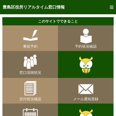
トップページへ
豊島区役所リアルタイム窓口情報
ご利用方法
このサイトでできること
事前予約
予約状況確認
事前予約
予約状況確認
リアルタイム
窓口混雑状況
リアルタイム
交付状況確認
窓口混雑状況
メール通知登録
混雑予想カレンダー
交付状況確認
メール通知登録