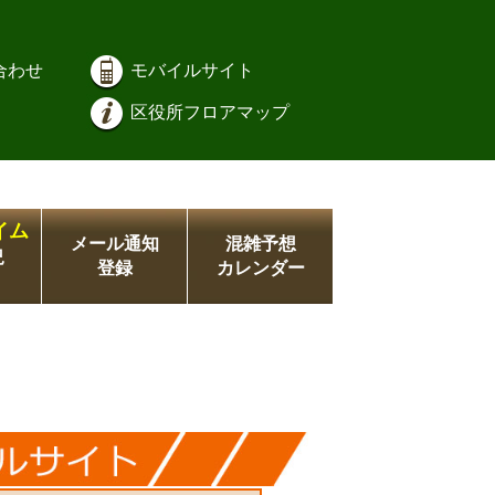
合わせ
モバイルサイト
区役所フロアマップ
イム
メール通知
混雑予想
況
登録
カレンダー