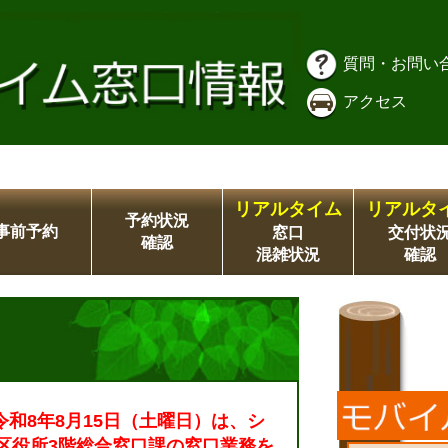
質問・お問い
アクセス
リアルタイム
リアルタ
予約状況
事前予約
窓口
交付状
確認
混雑状況
確認
令和8年8月15日（土曜日）は、シ
区役所3階総合窓口課の窓口業務を