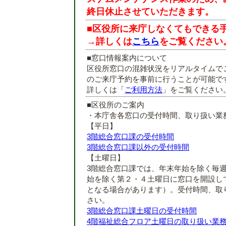
終日休止させていただきます。
■区役所に来庁しなくてもできる
→詳しくは
こちら
をご覧ください
■窓口情報案内について
区役所窓口の混雑状況をリアルタイムで
のご来庁予約を事前に行うことが可能で
詳しくは「
ご利用方法
」をご覧ください
■区役所のご案内
・本庁舎各窓口の受付時間、取り扱い業
【平日】
3階総合窓口課の受付時間
3階総合窓口課以外の受付時間
【土曜日】
3階総合窓口課では、年末年始を除く毎
始を除く第２・４土曜日に窓口を開設し
となる場合があります）。受付時間、取
さい。
3階総合窓口課土曜日の受付時間
4階福祉総合フロア土曜日の取り扱い業