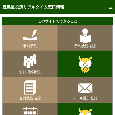
トップページへ
豊島区役所リアルタイム窓口情報
ご利用方法
このサイトでできること
事前予約
予約状況確認
事前予約
予約状況確認
リアルタイム
窓口混雑状況
リアルタイム
交付状況確認
窓口混雑状況
メール通知登録
混雑予想カレンダー
交付状況確認
メール通知登録