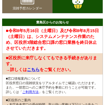
混雑予想カレンダー
豊島区からのお知らせ
■令和8年5月16日（土曜日）及び令和8年8月15日
（土曜日）は、システムメンテナンス作業のた
め、区役所3階総合窓口課の窓口業務を終日休止
させていただきます。
■区役所に来庁しなくてもできる手続きがありま
す。
→詳しくは
こちら
をご覧ください。
■窓口情報案内について
区役所窓口の混雑状況をリアルタイムでご確認いただけます。
また、一部窓口へのご来庁予約を事前に行うことが可能です。
詳しくは「
ご利用方法
」をご覧ください。
■区役所のご案内
・本庁舎各窓口の受付時間、取り扱い業務は下記リンク先をご