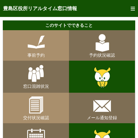
トップページへ
豊島区役所リアルタイム窓口情報
ご利用方法
このサイトでできること
事前予約
予約状況確認
事前予約
予約状況確認
リアルタイム
窓口混雑状況
リアルタイム
交付状況確認
窓口混雑状況
メール通知登録
混雑予想カレンダー
交付状況確認
メール通知登録