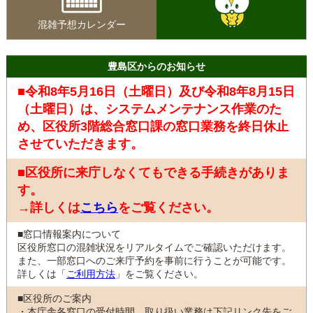
混雑予想カレンダー
豊島区からのお知らせ
■令和8年5月16日（土曜日）及び令和8年8月15日
（土曜日）は、システムメンテナンス作業のた
め、区役所3階総合窓口課の窓口業務を終日休止
させていただきます。
■区役所に来庁しなくてもできる手続きがありま
す。
→詳しくは
こちら
をご覧ください。
■窓口情報案内について
区役所窓口の混雑状況をリアルタイムでご確認いただけます。
また、一部窓口へのご来庁予約を事前に行うことが可能です。
詳しくは「
ご利用方法
」をご覧ください。
■区役所のご案内
・本庁舎各窓口の受付時間、取り扱い業務は下記リンク先をご