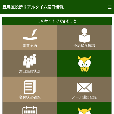
トップページへ
豊島区役所リアルタイム窓口情報
ご利用方法
このサイトでできること
事前予約
予約状況確認
事前予約
予約状況確認
リアルタイム
窓口混雑状況
リアルタイム
交付状況確認
窓口混雑状況
メール通知登録
混雑予想カレンダー
交付状況確認
メール通知登録