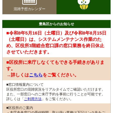
混雑予想カレンダー
豊島区からのお知らせ
■令和8年5月16日（土曜日）及び令和8年8月15日
（土曜日）は、システムメンテナンス作業のた
め、区役所3階総合窓口課の窓口業務を終日休止
させていただきます。
■区役所に来庁しなくてもできる手続きがありま
す。
→詳しくは
こちら
をご覧ください。
■窓口情報案内について
区役所窓口の混雑状況をリアルタイムでご確認いただけます。
また、一部窓口へのご来庁予約を事前に行うことが可能です。
詳しくは「
ご利用方法
」をご覧ください。
■区役所のご案内
・本庁舎各窓口の受付時間、取り扱い業務は下記リンク先をご