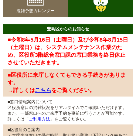
混雑予想カレンダー
豊島区からのお知らせ
■令和8年5月16日（土曜日）及び令和8年8月15日
（土曜日）は、システムメンテナンス作業のた
め、区役所3階総合窓口課の窓口業務を終日休止
させていただきます。
■区役所に来庁しなくてもできる手続きがありま
す。
→詳しくは
こちら
をご覧ください。
■窓口情報案内について
区役所窓口の混雑状況をリアルタイムでご確認いただけます。
また、一部窓口へのご来庁予約を事前に行うことが可能です。
詳しくは「
ご利用方法
」をご覧ください。
■区役所のご案内
・本庁舎各窓口の受付時間、取り扱い業務は下記リンク先をご