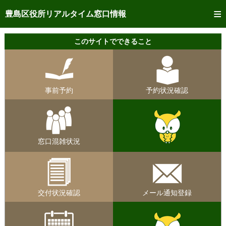
トップページへ
豊島区役所リアルタイム窓口情報
ご利用方法
このサイトでできること
事前予約
予約状況確認
事前予約
予約状況確認
リアルタイム
窓口混雑状況
リアルタイム
交付状況確認
窓口混雑状況
メール通知登録
混雑予想カレンダー
交付状況確認
メール通知登録