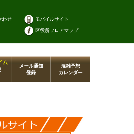
合わせ
モバイルサイト
区役所フロアマップ
イム
メール通知
混雑予想
況
登録
カレンダー