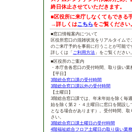
終日休止させていただきます。
■区役所に来庁しなくてもできる
→詳しくは
こちら
をご覧ください
■窓口情報案内について
区役所窓口の混雑状況をリアルタイムで
のご来庁予約を事前に行うことが可能で
詳しくは「
ご利用方法
」をご覧ください
■区役所のご案内
・本庁舎各窓口の受付時間、取り扱い業
【平日】
3階総合窓口課の受付時間
3階総合窓口課以外の受付時間
【土曜日】
3階総合窓口課では、年末年始を除く毎
始を除く第２・４土曜日に窓口を開設し
となる場合があります）。受付時間、取
さい。
3階総合窓口課土曜日の受付時間
4階福祉総合フロア土曜日の取り扱い業