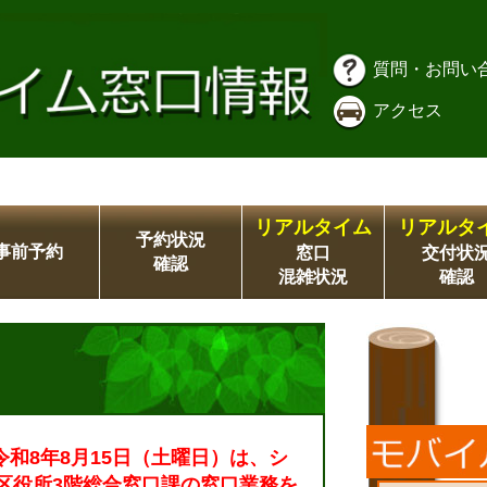
質問・お問い
アクセス
リアルタイム
リアルタ
予約状況
事前予約
窓口
交付状
確認
混雑状況
確認
令和8年8月15日（土曜日）は、シ
区役所3階総合窓口課の窓口業務を