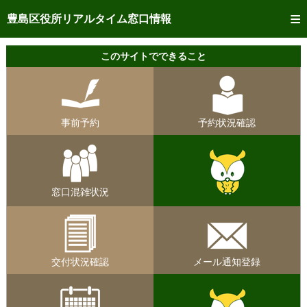
トップページへ
豊島区役所リアルタイム窓口情報
ご利用方法
このサイトでできること
事前予約
予約状況確認
事前予約
予約状況確認
リアルタイム
窓口混雑状況
リアルタイム
交付状況確認
窓口混雑状況
メール通知登録
混雑予想カレンダー
交付状況確認
メール通知登録