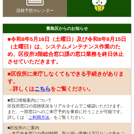
混雑予想カレンダー
豊島区からのお知らせ
■令和8年5月16日（土曜日）及び令和8年8月15日
（土曜日）は、システムメンテナンス作業のた
め、区役所3階総合窓口課の窓口業務を終日休止
させていただきます。
■区役所に来庁しなくてもできる手続きがありま
す。
→詳しくは
こちら
をご覧ください。
■窓口情報案内について
区役所窓口の混雑状況をリアルタイムでご確認いただけます。
また、一部窓口へのご来庁予約を事前に行うことが可能です。
詳しくは「
ご利用方法
」をご覧ください。
■区役所のご案内
・本庁舎各窓口の受付時間、取り扱い業務は下記リンク先をご