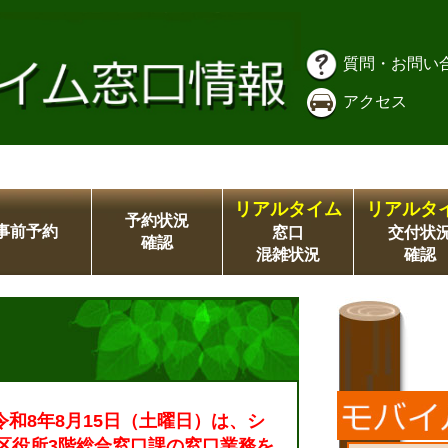
質問・お問い
アクセス
リアルタイム
リアルタ
予約状況
事前予約
窓口
交付状
確認
混雑状況
確認
令和8年8月15日（土曜日）は、シ
区役所3階総合窓口課の窓口業務を