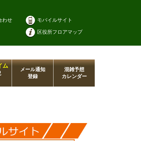
合わせ
モバイルサイト
区役所フロアマップ
イム
メール通知
混雑予想
況
登録
カレンダー