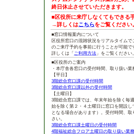
終日休止させていただきます。
■区役所に来庁しなくてもできる
→詳しくは
こちら
をご覧ください
■窓口情報案内について
区役所窓口の混雑状況をリアルタイムで
のご来庁予約を事前に行うことが可能で
詳しくは「
ご利用方法
」をご覧ください
■区役所のご案内
・本庁舎各窓口の受付時間、取り扱い業
【平日】
3階総合窓口課の受付時間
3階総合窓口課以外の受付時間
【土曜日】
3階総合窓口課では、年末年始を除く毎
始を除く第２・４土曜日に窓口を開設し
となる場合があります）。受付時間、取
さい。
3階総合窓口課土曜日の受付時間
4階福祉総合フロア土曜日の取り扱い業