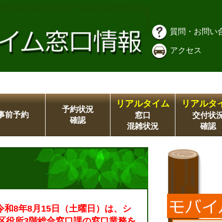
質問・お問い
アクセス
リアルタイム
リアルタ
予約状況
事前予約
窓口
交付状
確認
混雑状況
確認
令和8年8月15日（土曜日）は、シ
区役所3階総合窓口課の窓口業務を