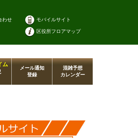
合わせ
モバイルサイト
区役所フロアマップ
イム
メール通知
混雑予想
況
登録
カレンダー