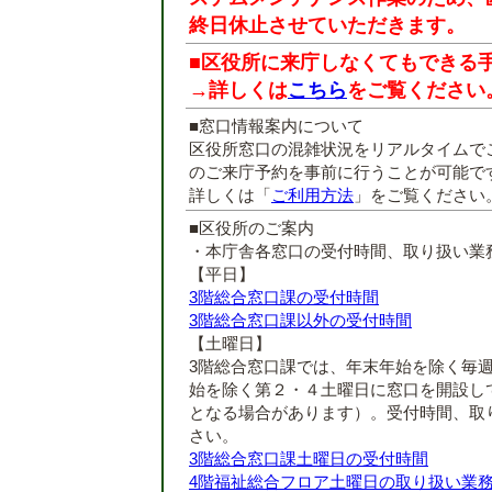
終日休止させていただきます。
■区役所に来庁しなくてもできる
→詳しくは
こちら
をご覧ください
■窓口情報案内について
区役所窓口の混雑状況をリアルタイムで
のご来庁予約を事前に行うことが可能で
詳しくは「
ご利用方法
」をご覧ください
■区役所のご案内
・本庁舎各窓口の受付時間、取り扱い業
【平日】
3階総合窓口課の受付時間
3階総合窓口課以外の受付時間
【土曜日】
3階総合窓口課では、年末年始を除く毎
始を除く第２・４土曜日に窓口を開設し
となる場合があります）。受付時間、取
さい。
3階総合窓口課土曜日の受付時間
4階福祉総合フロア土曜日の取り扱い業