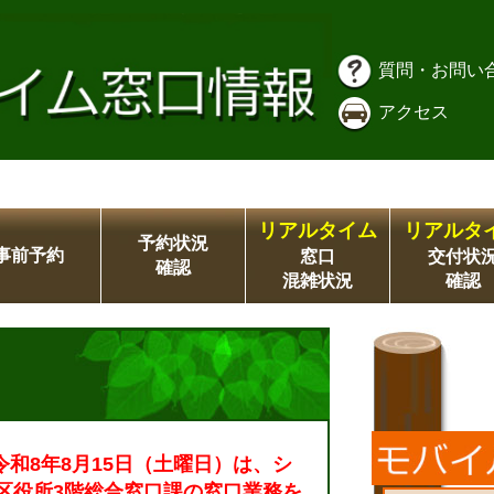
質問・お問い
アクセス
リアルタイム
リアルタ
予約状況
事前予約
窓口
交付状
確認
混雑状況
確認
令和8年8月15日（土曜日）は、シ
区役所3階総合窓口課の窓口業務を