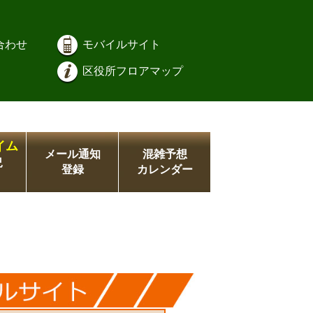
合わせ
モバイルサイト
区役所フロアマップ
イム
メール通知
混雑予想
況
登録
カレンダー