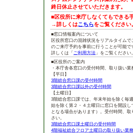
終日休止させていただきます。
■区役所に来庁しなくてもできる
→詳しくは
こちら
をご覧ください
■窓口情報案内について
区役所窓口の混雑状況をリアルタイムで
のご来庁予約を事前に行うことが可能で
詳しくは「
ご利用方法
」をご覧ください
■区役所のご案内
・本庁舎各窓口の受付時間、取り扱い業
【平日】
3階総合窓口課の受付時間
3階総合窓口課以外の受付時間
【土曜日】
3階総合窓口課では、年末年始を除く毎
始を除く第２・４土曜日に窓口を開設し
となる場合があります）。受付時間、取
さい。
3階総合窓口課土曜日の受付時間
4階福祉総合フロア土曜日の取り扱い業