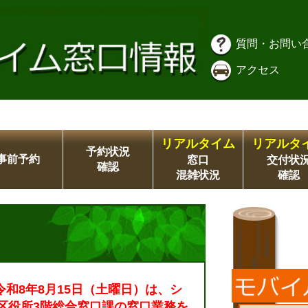
質問・お問い
アクセス
リアルタイム
リアルタ
予約状況
事前予約
窓口
交付状
確認
混雑状況
確認
令和8年8月15日（土曜日）は、シ
区役所3階総合窓口課の窓口業務を