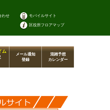
合わせ
モバイルサイト
区役所フロアマップ
イム
メール通知
混雑予想
況
登録
カレンダー