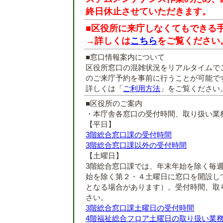
終日休止させていただきます。
■区役所に来庁しなくてもできる
→詳しくは
こちら
をご覧ください
■窓口情報案内について
区役所窓口の混雑状況をリアルタイムで
のご来庁予約を事前に行うことが可能で
詳しくは「
ご利用方法
」をご覧ください
■区役所のご案内
・本庁舎各窓口の受付時間、取り扱い業
【平日】
3階総合窓口課の受付時間
3階総合窓口課以外の受付時間
【土曜日】
3階総合窓口課では、年末年始を除く毎
始を除く第２・４土曜日に窓口を開設し
となる場合があります）。受付時間、取
さい。
3階総合窓口課土曜日の受付時間
4階福祉総合フロア土曜日の取り扱い業