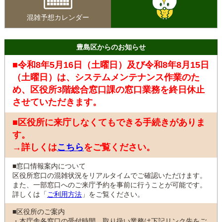
混雑予想カレンダー
豊島区からのお知らせ
■令和8年5月16日（土曜日）及び令和8年8月15日
（土曜日）は、システムメンテナンス作業のた
め、区役所3階総合窓口課の窓口業務を終日休止
させていただきます。
■区役所に来庁しなくてもできる手続きがありま
す。
→詳しくは
こちら
をご覧ください。
■窓口情報案内について
区役所窓口の混雑状況をリアルタイムでご確認いただけます。
また、一部窓口へのご来庁予約を事前に行うことが可能です。
詳しくは「
ご利用方法
」をご覧ください。
■区役所のご案内
・本庁舎各窓口の受付時間、取り扱い業務は下記リンク先をご