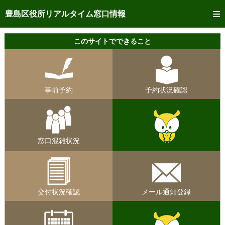
トップページへ
豊島区役所リアルタイム窓口情報
ご利用方法
このサイトでできること
事前予約
予約状況確認
事前予約
予約状況確認
リアルタイム
窓口混雑状況
リアルタイム
交付状況確認
窓口混雑状況
メール通知登録
混雑予想カレンダー
交付状況確認
メール通知登録