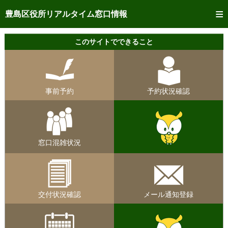
トップページへ
豊島区役所リアルタイム窓口情報
ご利用方法
このサイトでできること
事前予約
予約状況確認
事前予約
予約状況確認
リアルタイム
窓口混雑状況
リアルタイム
交付状況確認
窓口混雑状況
メール通知登録
混雑予想カレンダー
交付状況確認
メール通知登録