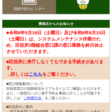
混雑予想カレンダー
豊島区からのお知らせ
■令和8年5月16日（土曜日）及び令和8年8月15日
（土曜日）は、システムメンテナンス作業のた
め、区役所3階総合窓口課の窓口業務を終日休止
させていただきます。
■区役所に来庁しなくてもできる手続きがありま
す。
→詳しくは
こちら
をご覧ください。
■窓口情報案内について
区役所窓口の混雑状況をリアルタイムでご確認いただけます。
また、一部窓口へのご来庁予約を事前に行うことが可能です。
詳しくは「
ご利用方法
」をご覧ください。
■区役所のご案内
・本庁舎各窓口の受付時間、取り扱い業務は下記リンク先をご