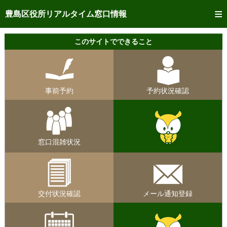
トップページへ
豊島区役所リアルタイム窓口情報
ご利用方法
このサイトでできること
事前予約
予約状況確認
事前予約
予約状況確認
リアルタイム
窓口混雑状況
リアルタイム
交付状況確認
窓口混雑状況
メール通知登録
混雑予想カレンダー
交付状況確認
メール通知登録