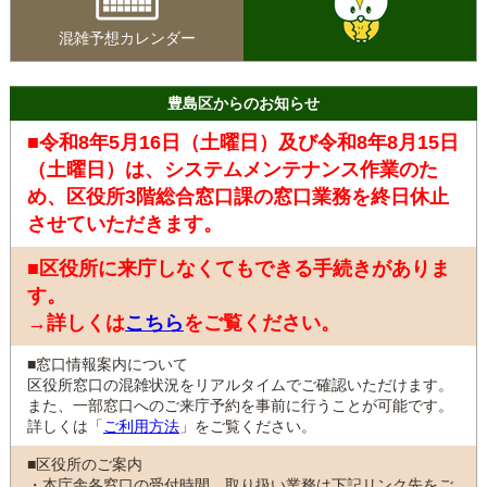
混雑予想カレンダー
豊島区からのお知らせ
■令和8年5月16日（土曜日）及び令和8年8月15日
（土曜日）は、システムメンテナンス作業のた
め、区役所3階総合窓口課の窓口業務を終日休止
させていただきます。
■区役所に来庁しなくてもできる手続きがありま
す。
→詳しくは
こちら
をご覧ください。
■窓口情報案内について
区役所窓口の混雑状況をリアルタイムでご確認いただけます。
また、一部窓口へのご来庁予約を事前に行うことが可能です。
詳しくは「
ご利用方法
」をご覧ください。
■区役所のご案内
・本庁舎各窓口の受付時間、取り扱い業務は下記リンク先をご